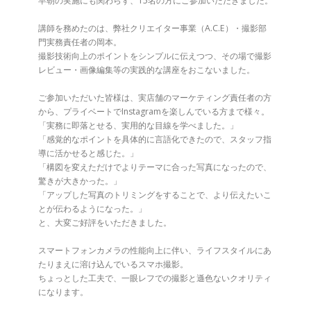
早朝の実施にも関わらず、15名の方にご参加いただきました。
講師を務めたのは、弊社クリエイター事業（A.C.E）・撮影部
門実務責任者の岡本。
撮影技術向上のポイントをシンプルに伝えつつ、その場で撮影
レビュー・画像編集等の実践的な講座をおこないました。
ご参加いただいた皆様は、実店舗のマーケティング責任者の方
から、プライベートでInstagramを楽しんでいる方まで様々。
「実務に即落とせる、実用的な目線を学べました。」
「感覚的なポイントを具体的に言語化できたので、スタッフ指
導に活かせると感じた。」
「構図を変えただけでよりテーマに合った写真になったので、
驚きが大きかった。」
「アップした写真のトリミングをすることで、より伝えたいこ
とが伝わるようになった。」
と、大変ご好評をいただきました。
スマートフォンカメラの性能向上に伴い、ライフスタイルにあ
たりまえに溶け込んでいるスマホ撮影。
ちょっとした工夫で、一眼レフでの撮影と遜色ないクオリティ
になります。