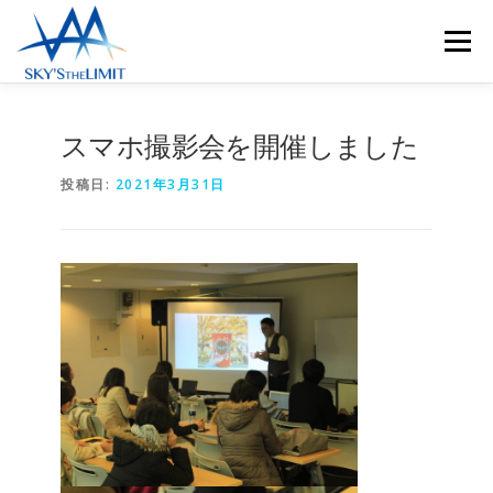
コ
ン
メニュー
テ
ン
ツ
へ
HOME
会社概要
事業内容
スマホ撮影会を開催しました
ス
キ
投稿日:
2021年3月31日
ッ
プ
ニュース
お問合せ
採用情報